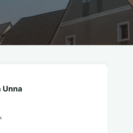
h Unna
k