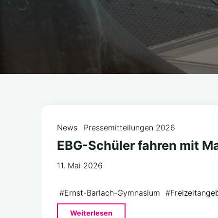
News
Pressemitteilungen 2026
EBG-Schüler fahren mit Ma
11. Mai 2026
#
Ernst-Barlach-Gymnasium
#
Freizeitange
"EBG-
Weiterlesen