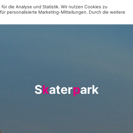
für die Analyse und Statistik. Wir nutzen Cookies zu
r personalisierte Marketing-Mitteilungen. Durch die weitere
MENÜ
ZUR VE
S
k
a
t
e
r
p
p
a
r
k