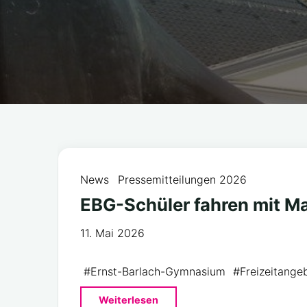
News
Pressemitteilungen 2026
EBG-Schüler fahren mit Ma
11. Mai 2026
#
Ernst-Barlach-Gymnasium
#
Freizeitange
"EBG-
Weiterlesen