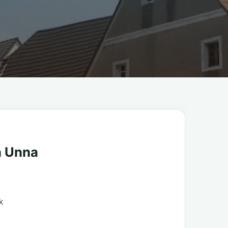
h Unna
k