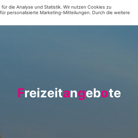
für die Analyse und Statistik. Wir nutzen Cookies zu
r personalisierte Marketing-Mitteilungen. Durch die weitere
MENÜ
ZUR VE
F
F
r
e
i
z
e
i
t
a
n
g
e
b
o
o
t
e