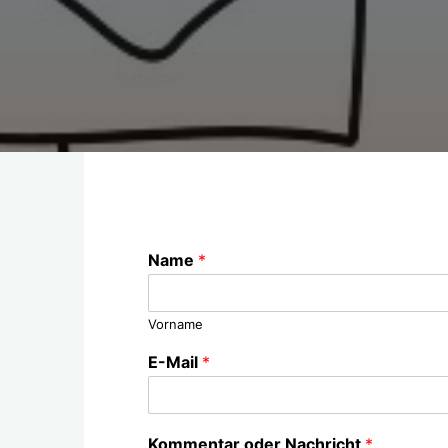
Name
*
Vorname
E-Mail
*
Kommentar oder Nachricht
*