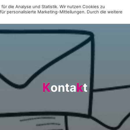
für die Analyse und Statistik. Wir nutzen Cookies zu
r personalisierte Marketing-Mitteilungen. Durch die weitere
MENÜ
ZUR VE
K
o
n
t
a
k
t