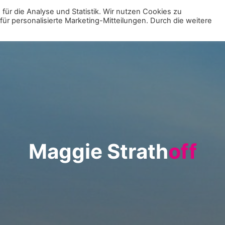
für die Analyse und Statistik. Wir nutzen Cookies zu
r personalisierte Marketing-Mitteilungen. Durch die weitere
MENÜ
ZUR VE
M
a
g
g
i
e
S
t
r
a
t
h
o
o
f
f
f
f