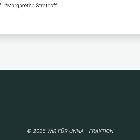
p
le
f
#
Margarethe Strathoff
y
n
i
n
k
© 2025 WIR FÜR UNNA - FRAKTION