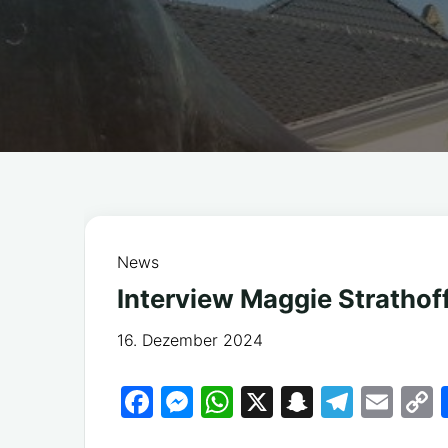
News
Interview Maggie Strathof
16. Dezember 2024
F
M
W
X
S
T
E
a
e
h
n
el
m