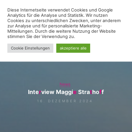
Zum
Diese Internetseite verwendet Cookies und Google
WIR FÜR UNNA - FRAKTION
Inhalt
Analytics für die Analyse und Statistik. Wir nutzen
springen
Cookies zu unterschiedlichen Zwecken, unter anderem
zur Analyse und für personalisierte Marketing-
Mitteilungen. Durch die weitere Nutzung der Website
stimmen Sie der Verwendung zu.
Cookie Einstellungen
akzeptiere alle
News
I
n
t
e
r
v
i
e
w
M
a
g
g
i
e
S
t
r
a
t
h
o
f
f
16. DEZEMBER 2024