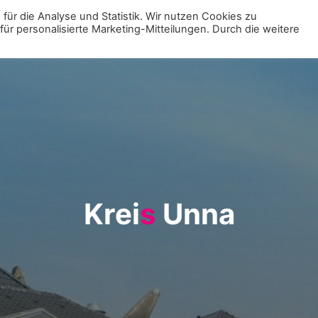
für die Analyse und Statistik. Wir nutzen Cookies zu
r personalisierte Marketing-Mitteilungen. Durch die weitere
MENÜ
ZUR VE
K
r
e
i
s
U
n
n
a