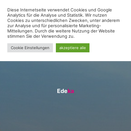
Zum
Diese Internetseite verwendet Cookies und Google
WIR FÜR UNNA - FRAKTION
Inhalt
Analytics für die Analyse und Statistik. Wir nutzen
springen
Cookies zu unterschiedlichen Zwecken, unter anderem
zur Analyse und für personalisierte Marketing-
Mitteilungen. Durch die weitere Nutzung der Website
stimmen Sie der Verwendung zu.
Cookie Einstellungen
akzeptiere alle
E
d
e
k
a
a