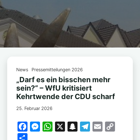
News
Pressemitteilungen 2026
„Darf es ein bisschen mehr
sein?“ – WfU kritisiert
Kehrtwende der CDU scharf
25. Februar 2026
F
M
W
X
S
T
E
C
a
e
h
n
el
m
o
T