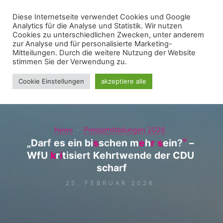
Zum
Diese Internetseite verwendet Cookies und Google
WIR FÜR UNNA - FRAKTION
Inhalt
Analytics für die Analyse und Statistik. Wir nutzen
springen
Cookies zu unterschiedlichen Zwecken, unter anderem
zur Analyse und für personalisierte Marketing-
Mitteilungen. Durch die weitere Nutzung der Website
stimmen Sie der Verwendung zu.
Cookie Einstellungen
akzeptiere alle
News
Pressemitteilungen 2026
„
D
a
r
f
e
s
e
i
n
b
i
s
s
s
c
h
e
n
m
e
h
r
r
s
s
e
i
n
?
“
“
–
W
f
U
k
k
r
i
i
t
i
s
i
e
r
t
K
e
h
r
t
w
e
n
d
e
d
e
r
C
D
U
s
c
h
a
r
f
25. FEBRUAR 2026