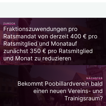
b
e
A
c
a
Li
o
n
p
h
m
n
o
g
p
at
k
k
er
ZURÜCK
Fraktionszuwendungen pro
Ratsmandat von derzeit 400 € pro
Ratsmitglied und Monatauf
zunächst 350 € pro Ratsmitglied
und Monat zu reduzieren
NÄCHSTER
Bekommt Poobillardverein bald
einen neuen Vereins- und
Trainigsraum?