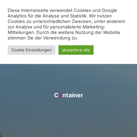
Zum
Diese Internetseite verwendet Cookies und Google
WIR FÜR UNNA - FRAKTION
Inhalt
Analytics für die Analyse und Statistik. Wir nutzen
springen
Cookies zu unterschiedlichen Zwecken, unter anderem
zur Analyse und für personalisierte Marketing-
Mitteilungen. Durch die weitere Nutzung der Website
stimmen Sie der Verwendung zu.
Cookie Einstellungen
akzeptiere alle
C
o
o
n
t
a
i
n
e
r