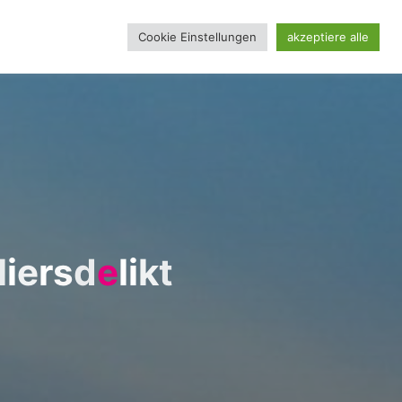
Cookie Einstellungen
akzeptiere alle
REINSSEITE
l
i
e
r
s
d
e
l
i
k
t