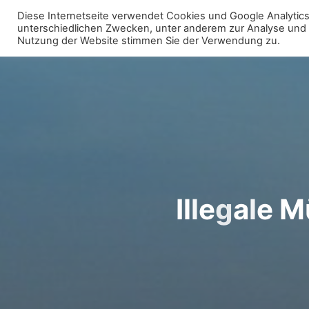
Zum
Diese Internetseite verwendet Cookies und Google Analytics 
Inhalt
unterschiedlichen Zwecken, unter anderem zur Analyse und fü
WIR FÜR UNNA - FRAKTION
Nutzung der Website stimmen Sie der Verwendung zu.
springen
I
l
l
e
g
a
l
e
M