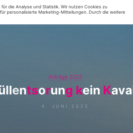
für die Analyse und Statistik. Wir nutzen Cookies zu
r personalisierte Marketing-Mitteilungen. Durch die weitere
MENÜ
ZUR VE
Anträge 2025
ü
l
l
e
n
t
s
o
r
u
n
g
k
e
i
n
K
a
v
a
4. JUNI 2025