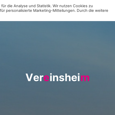
für die Analyse und Statistik. Wir nutzen Cookies zu
r personalisierte Marketing-Mitteilungen. Durch die weitere
MENÜ
ZUR VE
V
e
r
e
e
i
n
s
h
e
i
m
m