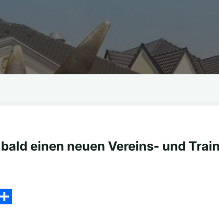
bald einen neuen Vereins- und Trai
C
T
o
ei