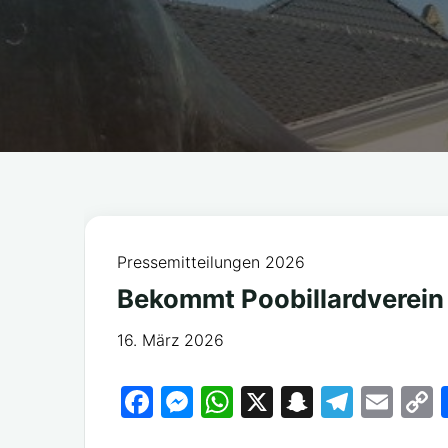
Pressemitteilungen 2026
Bekommt Poobillardverein 
16. März 2026
F
M
W
X
S
T
E
a
e
h
n
el
m