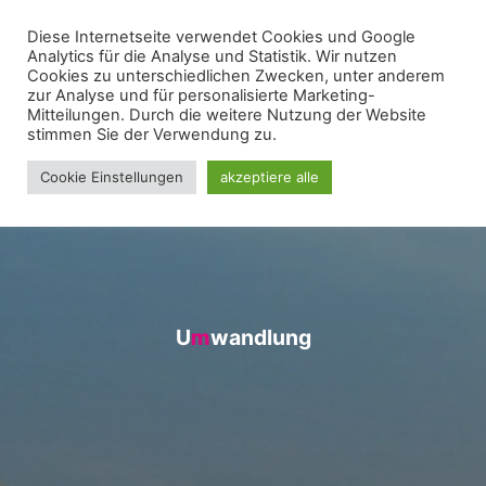
Zum
Diese Internetseite verwendet Cookies und Google
WIR FÜR UNNA - FRAKTION
Inhalt
Analytics für die Analyse und Statistik. Wir nutzen
springen
Cookies zu unterschiedlichen Zwecken, unter anderem
zur Analyse und für personalisierte Marketing-
Mitteilungen. Durch die weitere Nutzung der Website
stimmen Sie der Verwendung zu.
Cookie Einstellungen
akzeptiere alle
U
m
m
w
a
n
d
l
u
n
g