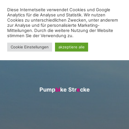
Zum
Diese Internetseite verwendet Cookies und Google
WIR FÜR UNNA - FRAKTION
Inhalt
Analytics für die Analyse und Statistik. Wir nutzen
springen
Cookies zu unterschiedlichen Zwecken, unter anderem
zur Analyse und für personalisierte Marketing-
Mitteilungen. Durch die weitere Nutzung der Website
stimmen Sie der Verwendung zu.
Cookie Einstellungen
akzeptiere alle
P
u
m
p
b
b
i
i
k
e
S
t
r
e
e
c
k
e