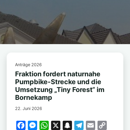
Anträge 2026
Fraktion fordert naturnahe
Pumpbike-Strecke und die
Umsetzung „Tiny Forest“ im
Bornekamp
22. Juni 2026
F
M
W
X
S
T
E
C