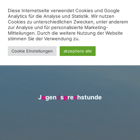
Zum
Diese Internetseite verwendet Cookies und Google
WIR FÜR UNNA - FRAKTION
Inhalt
Analytics für die Analyse und Statistik. Wir nutzen
springen
Cookies zu unterschiedlichen Zwecken, unter anderem
zur Analyse und für personalisierte Marketing-
Mitteilungen. Durch die weitere Nutzung der Website
stimmen Sie der Verwendung zu.
Cookie Einstellungen
akzeptiere alle
J
u
u
g
e
n
d
d
s
p
p
r
e
c
h
s
t
u
n
d
e