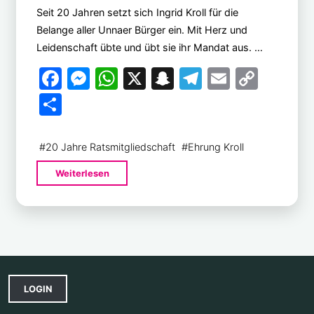
Seit 20 Jahren setzt sich Ingrid Kroll für die
Belange aller Unnaer Bürger ein. Mit Herz und
Leidenschaft übte und übt sie ihr Mandat aus. …
F
M
W
X
S
T
E
C
a
e
h
n
el
m
o
T
c
s
at
a
e
ai
p
ei
e
s
s
p
gr
l
y
le
#
20 Jahre Ratsmitgliedschaft
#
Ehrung Kroll
b
e
A
c
a
Li
n
"Herzlichen
Weiterlesen
o
n
p
h
m
n
Glückwunsch
o
g
p
at
k
an
Ingird
k
er
Kroll"
LOGIN