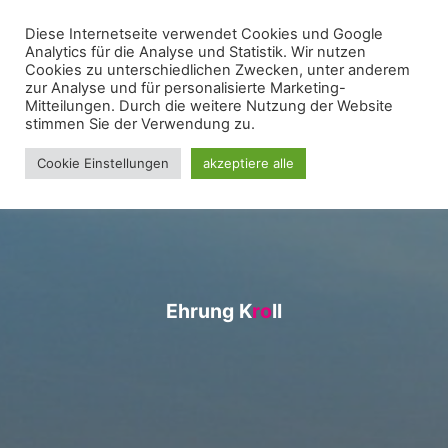
Zum
Diese Internetseite verwendet Cookies und Google
WIR FÜR UNNA - FRAKTION
Inhalt
Analytics für die Analyse und Statistik. Wir nutzen
springen
Cookies zu unterschiedlichen Zwecken, unter anderem
zur Analyse und für personalisierte Marketing-
Mitteilungen. Durch die weitere Nutzung der Website
stimmen Sie der Verwendung zu.
Cookie Einstellungen
akzeptiere alle
E
h
r
u
n
g
K
r
r
o
o
l
l