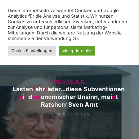
Zum
Diese Internetseite verwendet Cookies und Google
WIR FÜR UNNA - FRAKTION
Inhalt
Analytics für die Analyse und Statistik. Wir nutzen
springen
Cookies zu unterschiedlichen Zwecken, unter anderem
zur Analyse und für personalisierte Marketing-
Mitteilungen. Durch die weitere Nutzung der Website
stimmen Sie der Verwendung zu.
Cookie Einstellungen
akzeptiere alle
unsere Meinung
L
a
s
t
e
n
f
a
h
r
r
ä
d
e
r
…
d
i
e
s
e
S
u
b
v
e
n
t
i
o
n
e
n
s
i
n
d
ö
k
o
n
o
m
i
s
c
h
e
r
U
n
s
i
n
n
,
m
e
i
n
t
R
a
t
s
h
e
r
r
S
v
e
n
A
r
n
t
31. MÄRZ 2025