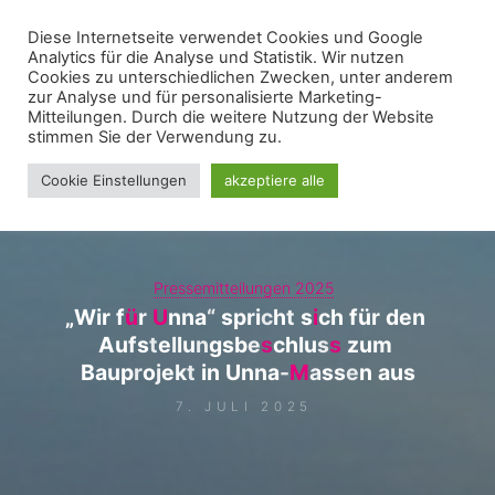
Zum
Diese Internetseite verwendet Cookies und Google
WIR FÜR UNNA - FRAKTION
Inhalt
Analytics für die Analyse und Statistik. Wir nutzen
springen
Cookies zu unterschiedlichen Zwecken, unter anderem
zur Analyse und für personalisierte Marketing-
Mitteilungen. Durch die weitere Nutzung der Website
stimmen Sie der Verwendung zu.
Cookie Einstellungen
akzeptiere alle
Pressemitteilungen 2025
„
W
i
r
f
ü
r
U
n
n
a
“
s
p
r
i
c
h
t
s
i
c
h
f
ü
r
d
e
n
A
u
f
s
t
e
l
l
u
n
g
s
b
e
s
c
h
l
u
s
s
z
u
m
B
a
u
p
r
o
j
e
k
t
i
n
U
n
n
a
-
M
a
s
s
e
n
a
u
s
7. JULI 2025