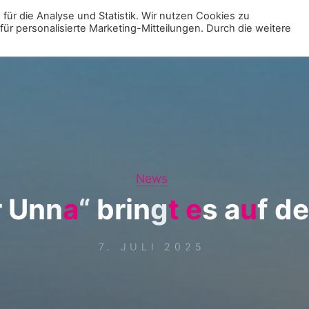
für die Analyse und Statistik. Wir nutzen Cookies zu
r personalisierte Marketing-Mitteilungen. Durch die weitere
MENÜ
ZUR VE
News
r
U
n
n
a
“
b
r
i
n
g
t
e
s
a
u
f
d
e
7. JULI 2025