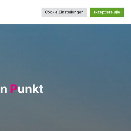
Cookie Einstellungen
akzeptiere alle
REINSSEITE
n
P
u
n
k
t