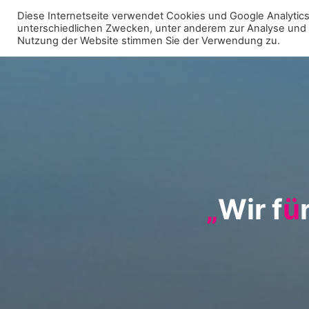
Zum
Diese Internetseite verwendet Cookies und Google Analytics 
Inhalt
unterschiedlichen Zwecken, unter anderem zur Analyse und fü
WIR FÜR UNNA - FRAKTION
Nutzung der Website stimmen Sie der Verwendung zu.
springen
„
W
i
r
f
ü