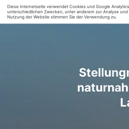
Zum
Diese Internetseite verwendet Cookies und Google Analytics 
Inhalt
unterschiedlichen Zwecken, unter anderem zur Analyse und fü
WIR FÜR UNNA - FRAKTION
Nutzung der Website stimmen Sie der Verwendung zu.
springen
S
t
e
l
l
u
n
g
n
a
t
u
r
n
a
h
L