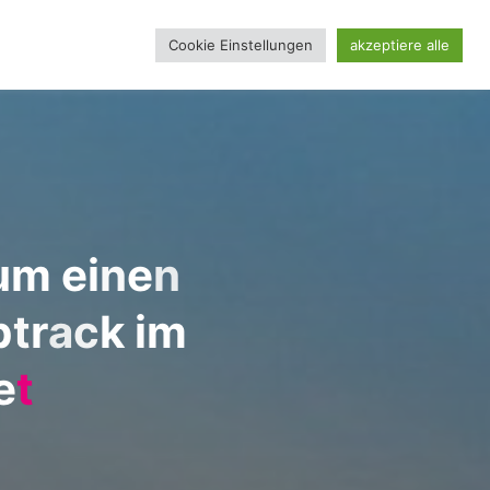
Cookie Einstellungen
akzeptiere alle
REINSSEITE
u
m
e
i
n
e
n
p
t
r
a
c
k
i
m
e
t