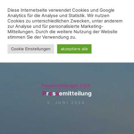
Zum
Diese Internetseite verwendet Cookies und Google
WIR FÜR UNNA - FRAKTION
Inhalt
Analytics für die Analyse und Statistik. Wir nutzen
springen
Cookies zu unterschiedlichen Zwecken, unter anderem
zur Analyse und für personalisierte Marketing-
Mitteilungen. Durch die weitere Nutzung der Website
stimmen Sie der Verwendung zu.
Cookie Einstellungen
akzeptiere alle
Pressemitteilungen 2024
P
r
e
s
s
e
m
i
t
t
e
i
l
u
n
g
5. JUNI 2024