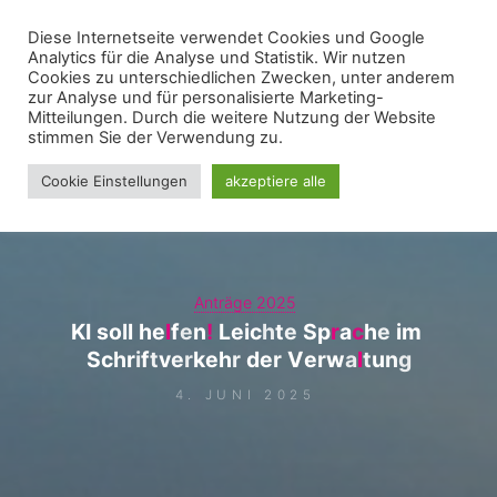
Zum
Diese Internetseite verwendet Cookies und Google
WIR FÜR UNNA - FRAKTION
Inhalt
Analytics für die Analyse und Statistik. Wir nutzen
springen
Cookies zu unterschiedlichen Zwecken, unter anderem
zur Analyse und für personalisierte Marketing-
Mitteilungen. Durch die weitere Nutzung der Website
stimmen Sie der Verwendung zu.
Cookie Einstellungen
akzeptiere alle
Anträge 2025
K
I
s
o
l
l
h
e
l
f
e
n
!
L
e
i
c
h
t
e
S
p
r
a
c
h
e
i
m
S
c
h
r
i
f
t
v
e
r
k
e
h
r
d
e
r
V
e
r
w
a
l
t
u
n
g
4. JUNI 2025