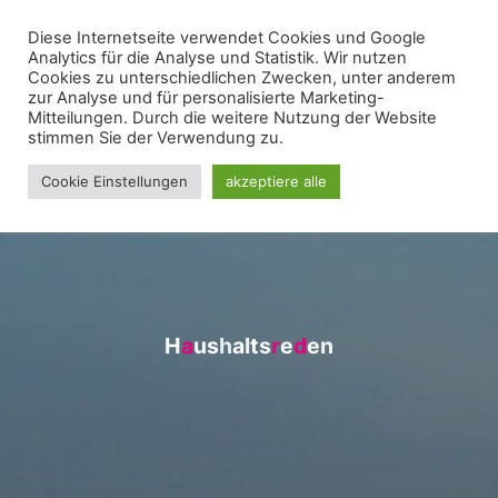
Zum
Diese Internetseite verwendet Cookies und Google
WIR FÜR UNNA - FRAKTION
Inhalt
Analytics für die Analyse und Statistik. Wir nutzen
springen
Cookies zu unterschiedlichen Zwecken, unter anderem
zur Analyse und für personalisierte Marketing-
Mitteilungen. Durch die weitere Nutzung der Website
stimmen Sie der Verwendung zu.
Cookie Einstellungen
akzeptiere alle
H
a
a
u
s
h
a
l
t
s
r
r
e
d
d
e
n