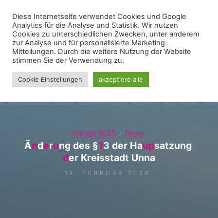
Zum
Diese Internetseite verwendet Cookies und Google
WIR FÜR UNNA - FRAKTION
Inhalt
Analytics für die Analyse und Statistik. Wir nutzen
springen
Cookies zu unterschiedlichen Zwecken, unter anderem
zur Analyse und für personalisierte Marketing-
Mitteilungen. Durch die weitere Nutzung der Website
stimmen Sie der Verwendung zu.
Cookie Einstellungen
akzeptiere alle
Anträge 2025
News
Ä
n
n
d
e
e
r
u
u
n
g
d
e
s
§
1
1
3
d
e
r
H
a
u
p
p
s
a
t
z
u
n
g
d
d
e
r
K
r
e
i
s
s
t
a
d
t
U
n
n
a
19. FEBRUAR 2026