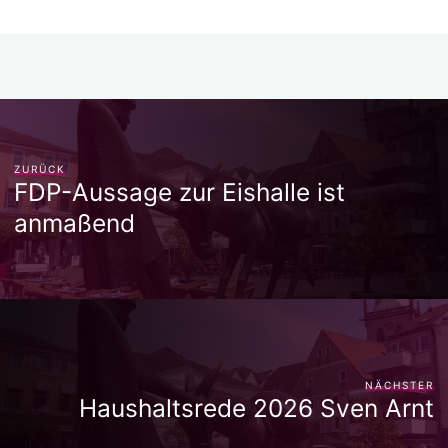
e
s
s
p
gr
l
y
n
b
e
A
c
a
Li
o
n
p
h
m
n
o
g
p
at
k
k
er
ZURÜCK
FDP-Aussage zur Eishalle ist
anmaßend
NÄCHSTER
Haushaltsrede 2026 Sven Arnt